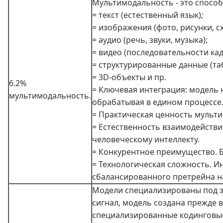
Мультимодальность - это способ
= текст (естественный язык);
= изображения (фото, рисунки, с
= аудио (речь, звуки, музыка);
= видео (последовательности кадр
= структурированные данные (та
= 3D‑объекты и пр.
6.2%
= Ключевая интеграция: модель 
мультимодальность.
обрабатывая в едином процессе
= Практическая ценность мульти
= Естественность взаимодействи
человеческому интеллекту.
= Конкурентное преимущество. 
= Технологическая сложность. И
сбалансированного претрейна на
Модели специализированы под за
сигнал, модель создана прежде в
специализированные кодинговые 