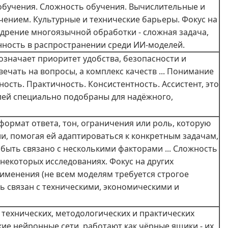
обучения. Сложность обучения. Вычислительные и
ением. Культурные и технические барьеры. Фокус на
едрение многоязычной обработки - сложная задача,
нность в распространении среди ИИ-моделей.
означает приоритет удобства, безопасности и
ечать на вопросы, а комплекс качеств ... Понимание
ость. Практичность. Консистентность. Ассистент, это
лей специально подобраны для надёжного,
формат ответа, тон, ограничения или роль, которую
и, помогая ей адаптироваться к конкретным задачам,
ыть связано с несколькими факторами ... Сложность
некоторых исследованиях. Фокус на других
именения (не всем моделям требуется строгое
ь связан с техническими, экономическими и
 технических, методологических и практических
кие нейронные сети, работают как чёрные ящики - их