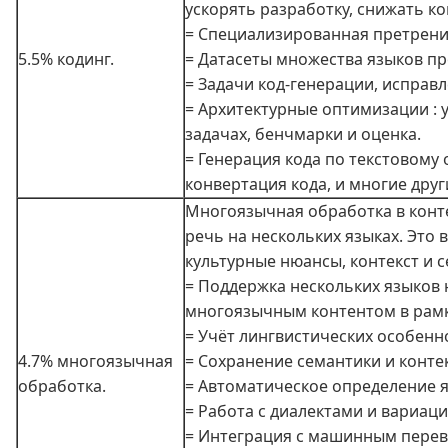
ускорять разработку, снижать к
= Специализированная претрени
5.5% кодинг.
= Датасеты множества языков прогр
= Задачи код-генерации, исправ
= Архитектурные оптимизации :
задачах, бенчмарки и оценка.
= Генерация кода по текстовому
конвертация кода, и многие дру
Многоязычная обработка в конт
речь на нескольких языках. Это
культурные нюансы, контекст и 
= Поддержка нескольких языков н
многоязычным контентом в рамк
= Учёт лингвистических особенн
4.7% многоязычная
= Сохранение семантики и конте
обработка.
= Автоматическое определение я
= Работа с диалектами и вариац
= Интеграция с машинным перев