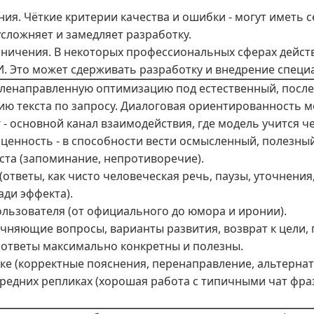
ния. Чёткие критерии качества и ошибки - могут иметь 
усложняет и замедляет разработку.
аничения. В некоторых профессиональных сферах действ
. Это может сдерживать разработку и внедрение специ
ленаправленную оптимизацию под естественный, после
цию текста по запросу. Диалоговая ориентированность м
 - основной канал взаимодействия, где модель учится ч
я ценность - в способности вести осмысленный, полезный
ста (запоминание, непротиворечие).
(ответы, как чисто человеческая речь, паузы, уточнени
ди эффекта).
пользователя (от официального до юмора и иронии).
очняющие вопросы, варианты развития, возврат к цели,
ответы максимально конкретны и полезны.
ике (корректные пояснения, перенаправление, альтернат
средних репликах (хорошая работа с типичными чат фраз