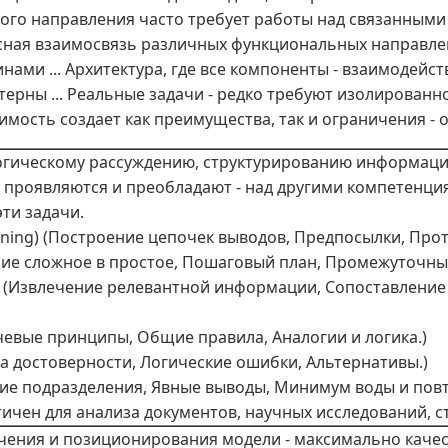
го направления часто требует работы над связанными 
есная взаимосвязь различных функциональных направле
и ... Архитектура, где все компоненты - взаимодейств
рны ... Реальные задачи - редко требуют изолированн
мость создает как преимущества, так и ограничения - о
огическому рассуждению, структурированию информац
проявляются и преобладают - над другими компетенциям
ти задачи.
oning) (Построение цепочек выводов, Предпосылки, Про
ние сложное в простое, Пошаговый план, Промежуточны
и (Извлечение релевантной информации, Сопоставление
евые принципы, Общие правила, Аналогии и логика.)
 достоверности, Логические ошибки, Альтернативы.)
кие подразделения, Явные выводы, Минимум воды и повт
ичен для анализа документов, научных исследований, с
чения и позиционирования модели - максимально качест