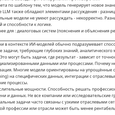
вета по шаблону тем, что модель генерирует новое знан
ие LLM также обладают элементами рассуждения - разниц
альные модели не умеют рассуждать - некорректно. Раз
 и способности к логике.
ее для : диалоговых систем (пояснения и объяснения ре
и в контексте ИИ-моделей обычно подразумевает спос
е задачи, требующие глубоких знаний, аналитического
то могут быть задачи, где результат - зависит от точн
ециализированными данными или процессами. Почему н
изация. Многие модели ориентированы на упрощённые 
uning) на специфических данных, интеграции с отраслев
чие процессы.
слительные мощности. Способность решать профессио
ни и данных. Не все компании или исследовательские г
льные задачи часто связаны с узкими отраслевыми сег
ной профессии или отрасли может быть менее рентабел