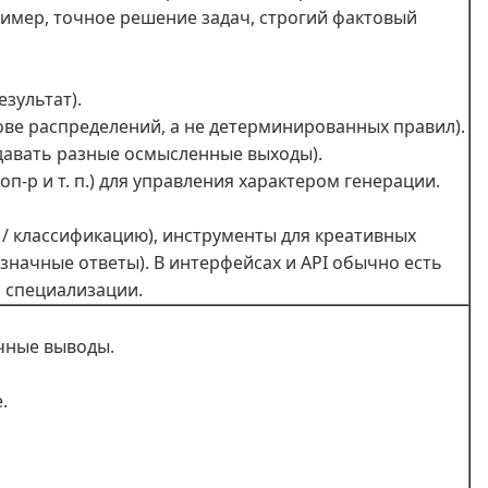
ример, точное решение задач, строгий фактовый
зультат).
ове распределений, а не детерминированных правил).
 давать разные осмысленные выходы).
‑p и т. п.) для управления характером генерации.
з / классификацию), инструменты для креативных
означные ответы). В интерфейсах и API обычно есть
и специализации.
очные выводы.
.