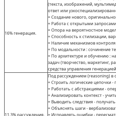
(текста, изображений, мультиме
ответ или узкоспециализированн
= Создание нового, оригинальног
= Работа с открытыми запросами 
= Опора на вероятностное модел
16% генерация.
= Способность к стилизации, ва
= Наличие механизмов контроля (
= По модальности : сочинение те
= По архитектуре и обучению : н
задач (творчество, маркетинг, р
средства управления генерацией
Под рассуждением (reasoning) в
= Строить логические цепочки -
= Работать с абстракциями - оп
= Анализировать контекст - учи
= Выводить следствия - получат
= Объяснять шаги - вербализовать
11.3% рассуждения.
= Исправлять ошибки - пересма