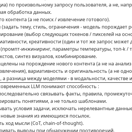
диа) по произвольному запросу пользователя, а не, нап
ая обработка данных.
о контента (а не поиск / извлечение готового).
(задать тему, стиль, ограничения - модель порождает ре
ирование (выбор следующих токенов / пикселей на осн
риативности, креативности (один и тот же запрос может
промпт-инжиниринг, параметры температуры, топ‑k / топ
кстов, синтез визуалов, комбинирование.
ацелены на порождение нового контента (а не на анали
азвлечения), вариативность и оригинальность (а не одн
, а разница между моделями - в модальности, качестве 
 современных LLM понимают способность :
 последовательно связывать факты, правила, промежут
ерировать понятиями, а не только шаблонами.
тывать условия задачи, исключать нерелевантные данные
ь новые знания из имеющихся посылок.
 ход мысли (CoT, chain-of-thought).
тривать выводы при обнаружении противоречий.