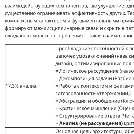
взаимодействующих компонентов, где улучшение одно
существенно ограничивать эффективность других. Т
комплексным характером и фундаментальными причинам
формируют междисциплинарные связи и скрытые патте
ожидают комплексного решения ... Такая взаимозависи
Преобладание способностей к л
цепочек умозаключений (навыки 
дизайн, оптимизированные под э
= Логическое рассуждение (reas
= Декомпозиция задачи (Разбие
17.3% анализ.
= Работа с контекстом и фактам
согласованности утверждений.)
= Абстракция и обобщение (Ключ
= Критическое мышление (Оценка
= Структурирование ответа (Чёт
=
Анализ (не рассуждения)
крит
Основная цель архитектуры, обу