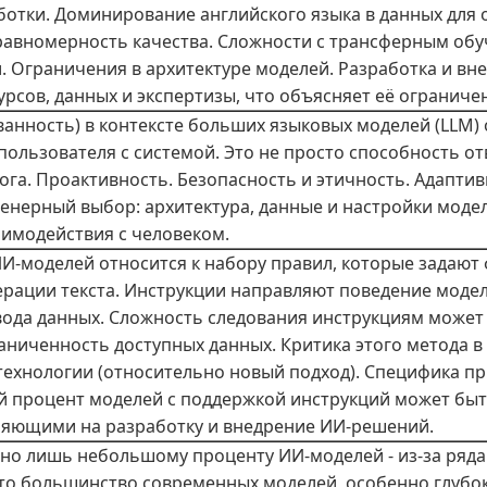
ботки. Доминирование английского языка в данных для 
авномерность качества. Сложности с трансферным обуч
 Ограничения в архитектуре моделей. Разработка и вн
сов, данных и экспертизы, что объясняет её ограниче
ванность) в контексте больших языковых моделей (LLM) 
ользователя с системой. Это не просто способность отв
га. Проактивность. Безопасность и этичность. Адаптивн
енерный выбор: архитектура, данные и настройки моде
аимодействия с человеком.
ИИ-моделей относится к набору правил, которые задают 
рации текста. Инструкции направляют поведение модел
да данных. Сложность следования инструкциям может б
аниченность доступных данных. Критика этого метода в 
технологии (относительно новый подход). Специфика пр
й процент моделей с поддержкой инструкций может быт
ияющими на разработку и внедрение ИИ-решений.
ано лишь небольшому проценту ИИ-моделей - из-за ряда
 что большинство современных моделей, особенно глубо