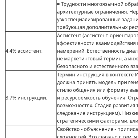
= Трудности многоязычной обра
архитектурные ограничения. Нер
узкоспециализированные задачи.
требующая дополнительных ресур
Ассистент (ассистент‑ориентиро
эффективности взаимодействия п
4.4% ассистент.
намерений. Естественность диало
не маркетинговый термин, а инж
безопасного и естественного вз
Термин инструкция в контексте 
должна принять модель при гене
стилю общения или формату выво
3.7% инструкции.
и ресурсоёмкость обучения. Огр
возможностях. Стадия развития 
следование инструкциям). Низки
стратегическими факторами, вл
Свойство - объяснение - припис
сложностей. Это связано с тем,