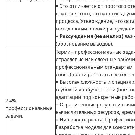
= Это отличается от простого от
отменяет того, что многие друг
процесса. Утверждение, что ост
методологии оценки рассуждений
=
Рассуждения (не анализ)
важн
(обоснование выводов).
Термин профессиональные задач
отраслевые или сложные рабочи
профессиональным стандартам. Э
способности работать с узкосп
= Высокая сложность и специал
глубокой дообученности (fine-t
адаптации под конкретные рабо
7.4%
= Ограниченные ресурсы и вычи
профессиональные
вычислительных ресурсов, време
задачи.
= Нишевость рынка. Профессиона
Разработка модели для конкрет
широкого круга пользователей.