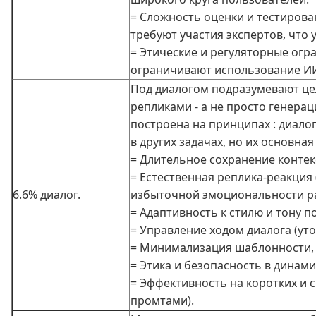
= Сложность оценки и тестирова
требуют участия экспертов, что 
= Этические и регуляторные огр
ограничивают использование ИИ
Под диалогом подразумевают це
репликами - а не просто генера
построена на принципах : диалог
в других задачах, но их основна
= Длительное сохранение контек
= Естественная реплика‑реакция 
6.6% диалог.
избыточной эмоциональности ра
= Адаптивность к стилю и тону 
= Управление ходом диалога (ут
= Минимализация шаблонности, 
= Этика и безопасность в динам
= Эффективность на коротких и 
промтами).