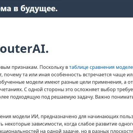
outerAI.
вым признакам. Поскольку в
таблице сравнения модел
т, почему та или иная особенность встречается чаще ил
обученные модели имеют разные цели применения, а от 
очетаниях. С одной стороны это осложняет выбор требу
лее подходящую под решаемую задачу. Важно понимать,
чения модели ИИ, предназначено для начинающих польз
 некоторые зависимости, когда слабое развитие одного
нкциональностей на одной задаче, но в разных плоскост