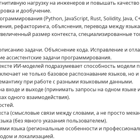
огнитивную нагрузку на инженеров и повышать качество 
ровка и дообучение.
аммирования (Python, JavaScript, Rust, Solidity, Java, C++
ления, рефакторинга, объяснения, перевода между язык
 увеличенный размер контекста, специализированные т
 описанию задачи. Объяснение кода. Исправление и от
гие ассистентские задачи программирования.
ексте ИИ-моделей подразумевает способность модели п
 включает не только базовое распознавание языков, но 
семантику при работе с разными языковыми данными.
а входе и выходе (принимать запросы на одном языке и
ах одного взаимодействия).
остей.
кста (смысловые связи между словами, а не просто меха
зыка (без явного указания пользователем).
иями языка (региональные особенности и профессиональ
одом и локализацией.