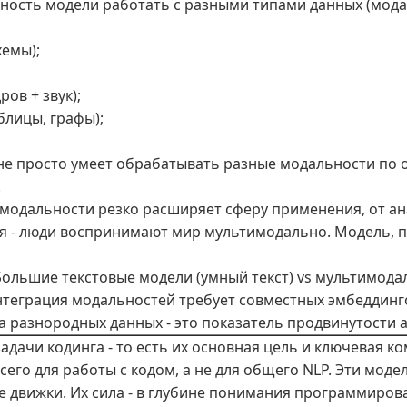
ность модели работать с разными типами данных (мода
хемы);
ов + звук);
блицы, графы);
не просто умеет обрабатывать разные модальности по о
.
модальности резко расширяет сферу применения, от ан
я - люди воспринимают мир мультимодально. Модель, п
Большие текстовые модели (умный текст) vs мультимод
нтеграция модальностей требует совместных эмбеддинг
 разнородных данных - это показатель продвинутости 
дачи кодинга - то есть их основная цель и ключевая к
сего для работы с кодом, а не для общего NLP. Эти моде
движки. Их сила - в глубине понимания программирова