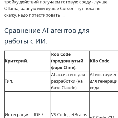
тройку действий получаем готовую среду - лучше
Ollama, равную или лучше Cursor - тут пока не
скажу, надо потестировать ...
Сравнение AI агентов для
работы с ИИ.
Roo Code
Критерий.
(продвинутый
Kilo Code.
форк Cline).
AI‑ассистент для
AI‑инструмен
Тип.
разработки (на
для генераци
базе Claude).
кода.
Интеграция с IDE /
VS Code, JetBrains
VS Code, CLI.