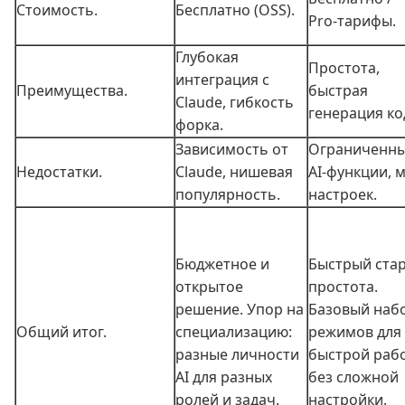
Стоимость.
Бесплатно (OSS).
Pro‑тарифы.
Глубокая
Простота,
интеграция с
Преимущества.
быстрая
Claude, гибкость
генерация ко
форка.
Зависимость от
Ограниченн
Недостатки.
Claude, нишевая
AI‑функции, 
популярность.
настроек.
Бюджетное и
Быстрый стар
открытое
простота.
решение. Упор на
Базовый наб
Общий итог.
специализацию:
режимов для
разные личности
быстрой раб
AI для разных
без сложной
ролей и задач.
настройки.