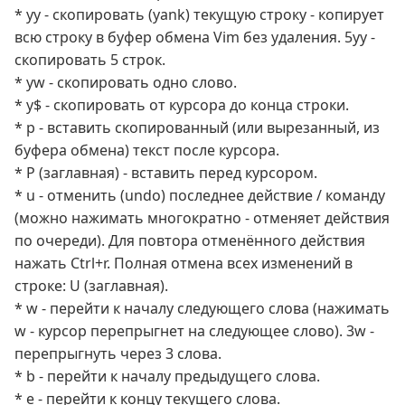
* yy - скопировать (yank) текущую строку - копирует
всю строку в буфер обмена Vim без удаления. 5yy -
скопировать 5 строк.
* yw - скопировать одно слово.
* y$ - скопировать от курсора до конца строки.
* p - вставить скопированный (или вырезанный, из
буфера обмена) текст после курсора.
* P (заглавная) - вставить перед курсором.
* u - отменить (undo) последнее действие / команду
(можно нажимать многократно - отменяет действия
по очереди). Для повтора отменённого действия
нажать Ctrl+r. Полная отмена всех изменений в
строке: U (заглавная).
* w - перейти к началу следующего слова (нажимать
w - курсор перепрыгнет на следующее слово). 3w -
перепрыгнуть через 3 слова.
* b - перейти к началу предыдущего слова.
* e - перейти к концу текущего слова.