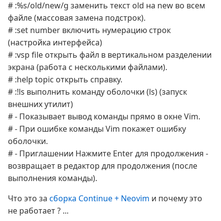
# :%s/old/new/g заменить текст old на new во всем
файле (массовая замена подстрок).
# :set number включить нумерацию строк
(настройка интерфейса)
# :vsp file открыть файл в вертикальном разделении
экрана (работа с несколькими файлами).
# :help topic открыть справку.
# :!ls выполнить команду оболочки (ls) (запуск
внешних утилит)
# - Показывает вывод команды прямо в окне Vim.
# - При ошибке команды Vim покажет ошибку
оболочки.
# - Приглашении Нажмите Enter для продолжения -
возвращает в редактор для продолжения (после
выполнения команды).
Что это за
сборка Continue + Neovim
и почему это
не работает ? ...