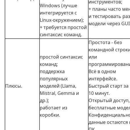
инструментов;
Windows (лучше
+ планы часто ме
интегрируется с
и тестировать ра
Linux‑окружением);
модели через GUI
+ требуется простой
синтаксис команд.
Простота - без
командной строк
простой синтаксис
или
команд;
программировани
поддержка
Всё в одном
популярных
интерфейсе.
Плюсы.
моделей (Llama,
Быстрый старт за 
Mistral, Gemma и
10 минут.
др.);
Открытый доступ,
работает из
бесплатные моде
коробки.
Конфиденциально
данные остаются 
ПК.