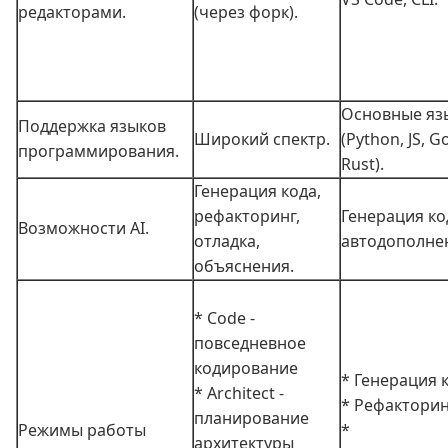
редакторами.
(через форк).
Основные яз
Поддержка языков
Широкий спектр.
(Python, JS, Go
программирования.
Rust).
Генерация кода,
рефакторинг,
Генерация ко
Возможности AI.
отладка,
автодополне
объяснения.
* Code -
повседневное
кодирование
* Генерация 
* Architect -
* Рефактори
планирование
Режимы работы
*
архитектуры