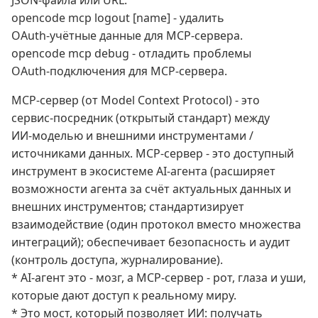
JSON‑файла или URL.
opencode mcp logout [name] - удалить
OAuth‑учётные данные для MCP‑сервера.
opencode mcp debug
- отладить проблемы
OAuth‑подключения для MCP‑сервера.
MCP‑сервер (от Model Context Protocol) - это
сервис‑посредник (открытый стандарт) между
ИИ‑моделью и внешними инструментами /
источниками данных. MCP‑сервер - это доступный
инструмент в экосистеме AI‑агента (расширяет
возможности агента за счёт актуальных данных и
внешних инструментов; стандартизирует
взаимодействие (один протокол вместо множества
интеграций); обеспечивает безопасность и аудит
(контроль доступа, журналирование).
* AI‑агент это - мозг, а MCP‑сервер - рот, глаза и уши,
которые дают доступ к реальному миру.
* Это мост, который позволяет ИИ: получать