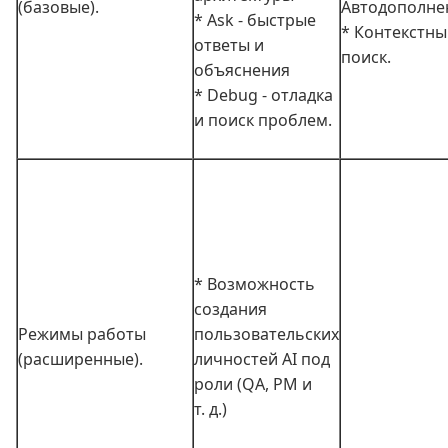
(базовые).
Автодополне
* Ask - быстрые
* Контекстн
ответы и
поиск.
объяснения
* Debug - отладка
и поиск проблем.
* Возможность
создания
Режимы работы
пользовательских
(расширенные).
личностей AI под
роли (QA, PM и
т. д.)