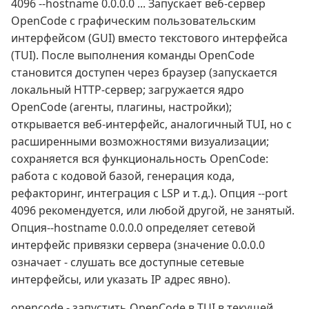
4096 --hostname 0.0.0.0 ... Запускает веб‑сервер
OpenCode с графическим пользовательским
интерфейсом (GUI) вместо текстового интерфейса
(TUI). После выполнения команды OpenCode
становится доступен через браузер (запускается
локальный HTTP‑сервер; загружается ядро
OpenCode (агенты, плагины, настройки);
открывается веб‑интерфейс, аналогичный TUI, но с
расширенными возможностями визуализации;
сохраняется вся функциональность OpenCode:
работа с кодовой базой, генерация кода,
рефакторинг, интеграция с LSP и т. д.). Опция --port
4096 рекомендуется, или любой другой, не занятый.
Опция--hostname 0.0.0.0 определяет сетевой
интерфейс привязки сервера (значение 0.0.0.0
означает - слушать все доступные сетевые
интерфейсы, или указать IP адрес явно).
opencode - запустить OpenCode в TUI в текущей