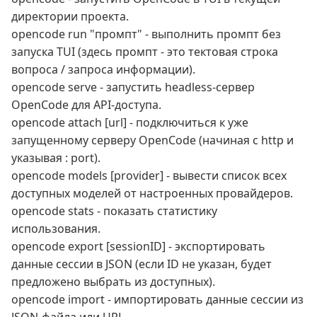
директории проекта.
opencode run "промпт" - выполнить промпт без
запуска TUI (здесь промпт - это тектовая строка
вопроса / запроса информации).
opencode serve - запустить headless‑сервер
OpenCode для API‑доступа.
opencode attach [url] - подключиться к уже
запущенному серверу OpenCode (начиная с http и
указывая : port).
opencode models [provider] - вывести список всех
доступных моделей от настроенных провайдеров.
opencode stats - показать статистику
использования.
opencode export [sessionID] - экспортировать
данные сессии в JSON (если ID не указан, будет
предложено выбрать из доступных).
opencode import
- импортировать данные сессии из