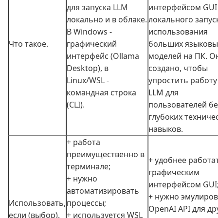
для запуска LLM
интерфейсом GUI
локально и в облаке.
локального запус
В Windows -
использования
Что такое.
графический
больших языковы
интерфейс (Ollama
моделей на ПК. О
Desktop), в
создано, чтобы
Linux/WSL -
упростить работу
командная строка
LLM для
(CLI).
пользователей бе
глубоких техниче
навыков.
+ работа
преимущественно в
+ удобнее работат
терминале;
графическим
+ нужно
интерфейсом GUI
автоматизировать
+ нужно эмулиро
Использовать,
процессы;
OpenAI API для др
если (выбор).
+ используется WSL