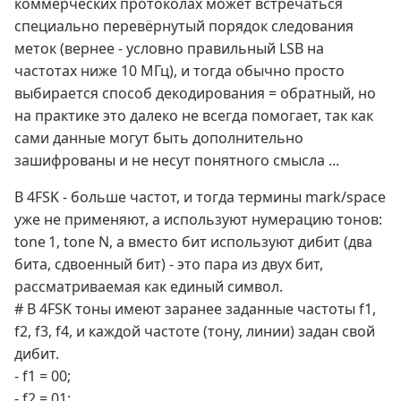
коммерческих протоколах может встречаться
специально перевёрнутый порядок следования
меток (вернее - условно правильный LSB на
частотах ниже 10 МГц), и тогда обычно просто
выбирается способ декодирования = обратный, но
на практике это далеко не всегда помогает, так как
сами данные могут быть дополнительно
зашифрованы и не несут понятного смысла ...
В 4FSK - больше частот, и тогда термины mark/space
уже не применяют, а используют нумерацию тонов:
tone 1, tone N, а вместо бит используют дибит (два
бита, сдвоенный бит) - это пара из двух бит,
рассматриваемая как единый символ.
# В 4FSK тоны имеют заранее заданные частоты f1,
f2, f3, f4, и каждой частоте (тону, линии) задан свой
дибит.
- f1 = 00;
- f2 = 01;