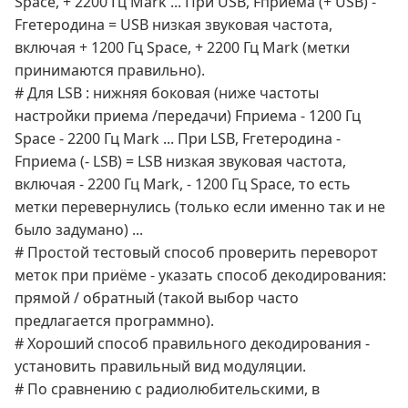
Space, + 2200 Гц Mark ... При USB, Fприема (+ USB) -
Fгетеродина = USB низкая звуковая частота,
включая + 1200 Гц Space, + 2200 Гц Mark (метки
принимаются правильно).
# Для LSB : нижняя боковая (ниже частоты
настройки приема /передачи) Fприема - 1200 Гц
Space - 2200 Гц Mark ... При LSB, Fгетеродина -
Fприема (- LSB) = LSB низкая звуковая частота,
включая - 2200 Гц Mark, - 1200 Гц Space, то есть
метки перевернулись (только если именно так и не
было задумано) ...
# Простой тестовый способ проверить переворот
меток при приёме - указать способ декодирования:
прямой / обратный (такой выбор часто
предлагается программно).
# Хороший способ правильного декодирования -
установить правильный вид модуляции.
# По сравнению с радиолюбительскими, в