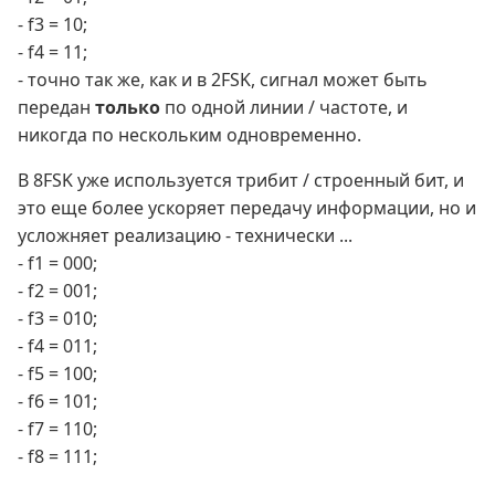
- f3 = 10;
- f4 = 11;
- точно так же, как и в 2FSK, сигнал может быть
передан
только
по одной линии / частоте, и
никогда по нескольким одновременно.
В 8FSK уже используется трибит / строенный бит, и
это еще более ускоряет передачу информации, но и
усложняет реализацию - технически ...
- f1 = 000;
- f2 = 001;
- f3 = 010;
- f4 = 011;
- f5 = 100;
- f6 = 101;
- f7 = 110;
- f8 = 111;