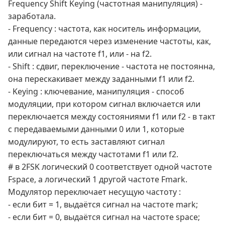
Frequency Shift Keying (частотная манипуляция) -
заработала.
- Frequency : частота, как носитель информации,
данные передаются через изменение частоты, как,
или сигнал на частоте f1, или - на f2.
- Shift : сдвиг, переключение - частота не постоянна,
она перескакивает между заданными f1 или f2.
- Keying : ключевание, манипуляция - способ
модуляции, при котором сигнал включается или
переключается между состояниями f1 или f2 - в такт
с передаваемыми данными 0 или 1, которые
модулируют, то есть заставляют сигнал
переключаться между частотами f1 или f2.
# в 2FSK логический 0 соответствует одной частоте
Fspace, а логический 1 другой частоте Fmark.
Модулятор переключает несущую частоту :
- если бит = 1, выдаётся сигнал на частоте mark;
- если бит = 0, выдаётся сигнал на частоте space;