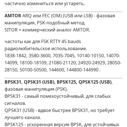
частично измениться или устареть.
AMTOR
ARQ или FEC (OM) (USB или LSB) - фазовая
манипуляция, PSK‑подобный метод.
SITOR = коммерческий аналог AMTOR.
частоты как для FSK RTTY 45 bauds
радиолюбительское использование.
1838-1842, 3580-3600, 7035-7045, 10140-10150, 14070-
14099, 18100-18109, 21080-21120, 24920-24929, 28050-
28150, 50100-50500, 144600, 144800-144990 .
BPSK31, QPSK31 (USB), BPSK125, QPSK125 (USB)
,
фазовая манипуляция (PSK).
BPSK31 - самый помехоустойчивый, для слабых
сигналов.
QPSK31 (USB) - вдвое быстрее BPSK31, но требует
лучшего канала.
BPSK125 - ускоренная версия BPSK, для устойчивых