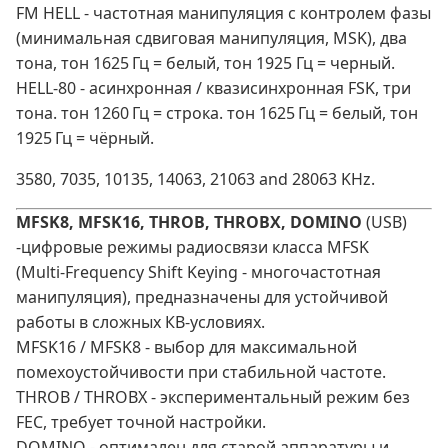
FM HELL - частотная манипуляция с контролем фазы
(минимальная сдвиговая манипуляция, MSK), два
тона, тон 1625 Гц = белый, тон 1925 Гц = черный.
HELL‑80 - асинхронная / квазисинхронная FSK, три
тона. тон 1260 Гц = строка. тон 1625 Гц = белый, тон
1925 Гц = чёрный.
3580, 7035, 10135, 14063, 21063 and 28063 KHz.
MFSK8, MFSK16, THROB, THROBX, DOMINO
(USB)
-цифровые режимы радиосвязи класса MFSK
(Multi‑Frequency Shift Keying - многочастотная
манипуляция), предназначены для устойчивой
работы в сложных КВ‑условиях.
MFSK16 / MFSK8 - выбор для максимальной
помехоустойчивости при стабильной частоте.
THROB / THROBX - экспериментальный режим без
FEC, требует точной настройки.
DOMINO - оптимален для старой аппаратуры и