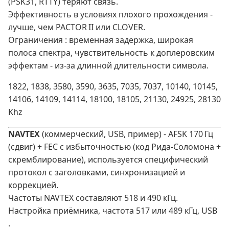
(PSK31, RTTY) теряют связь.
Эффективность в условиях плохого прохождения -
лучше, чем PACTOR II или CLOVER.
Ограничения : временная задержка, широкая
полоса спектра, чувствительность к доплеровским
эффектам - из‑за длинной длительности символа.
1822, 1838, 3580, 3590, 3635, 7035, 7037, 10140, 10145,
14106, 14109, 14114, 18100, 18105, 21130, 24925, 28130
Khz
NAVTEX
(коммерческий, USB, пример) - AFSK 170 Гц
(сдвиг) + FEC с избыточностью (код Рида‑Соломона +
скремблирование), используется специфический
протокол с заголовками, синхронизацией и
коррекцией.
Частоты NAVTEX составляют 518 и 490 кГц.
Настройка приёмника, частота 517 или 489 кГц, USB
.