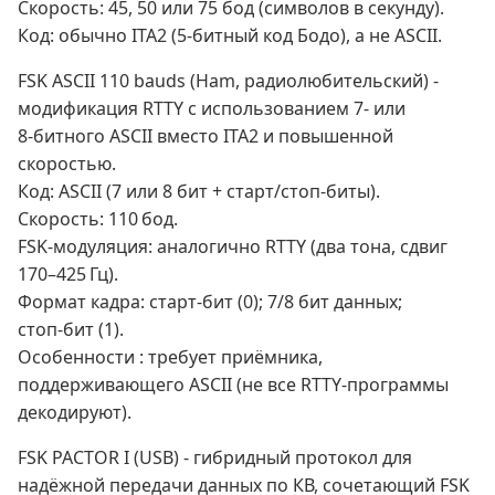
Скорость: 45, 50 или 75 бод (символов в секунду).
Код: обычно ITA2 (5‑битный код Бодо), а не ASCII.
FSK ASCII 110 bauds (Ham, радиолюбительский) -
модификация RTTY с использованием 7‑ или
8‑битного ASCII вместо ITA2 и повышенной
скоростью.
Код: ASCII (7 или 8 бит + старт/стоп‑биты).
Скорость: 110 бод.
FSK‑модуляция: аналогично RTTY (два тона, сдвиг
170–425 Гц).
Формат кадра: старт‑бит (0); 7/8 бит данных;
стоп‑бит (1).
Особенности : требует приёмника,
поддерживающего ASCII (не все RTTY‑программы
декодируют).
FSK PACTOR I (USB) - гибридный протокол для
надёжной передачи данных по КВ, сочетающий FSK