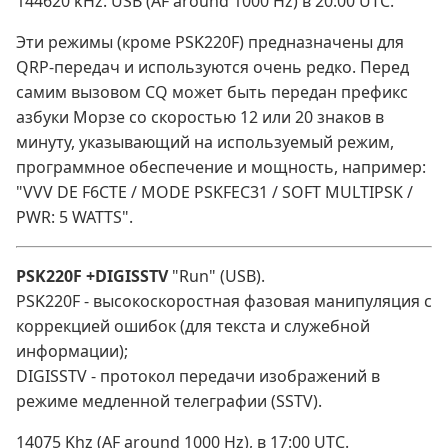
144620 kHz. USB (AF around 1000 Hz) в 20:00 UTC.
Эти режимы (кроме PSK220F) предназначены для
QRP-передач и используются очень редко. Перед
самим вызовом CQ может быть передан префикс
азбуки Морзе со скоростью 12 или 20 знаков в
минуту, указывающий на используемый режим,
программное обеспечение и мощность, например:
"VVV DE F6CTE / MODE PSKFEC31 / SOFT MULTIPSK /
PWR: 5 WATTS".
PSK220F +DIGISSTV
"Run" (USB).
PSK220F - высокоскоростная фазовая манипуляция с
коррекцией ошибок (для текста и служебной
информации);
DIGISSTV - протокол передачи изображений в
режиме медленной телеграфии (SSTV).
14075 Khz (AF around 1000 Hz), в 17:00 UTC.