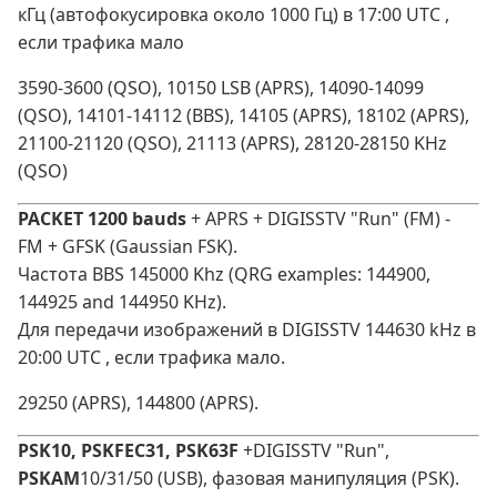
кГц (автофокусировка около 1000 Гц) в 17:00 UTC ,
если трафика мало
3590-3600 (QSO), 10150 LSB (APRS), 14090-14099
(QSO), 14101-14112 (BBS), 14105 (APRS), 18102 (APRS),
21100-21120 (QSO), 21113 (APRS), 28120-28150 KHz
(QSO)
PACKET 1200 bauds
+ APRS + DIGISSTV "Run" (FM) -
FM + GFSK (Gaussian FSK).
Частота BBS 145000 Khz (QRG examples: 144900,
144925 and 144950 KHz).
Для передачи изображений в DIGISSTV 144630 kHz в
20:00 UTC , если трафика мало.
29250 (APRS), 144800 (APRS).
PSK10, PSKFEC31, PSK63F
+DIGISSTV "Run",
PSKAM
10/31/50 (USB), фазовая манипуляция (PSK).