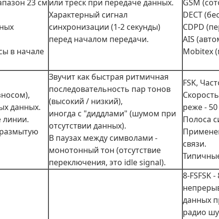
апазон 23 см
или треск при передаче данных.
GSM (сот
Характерный сигнал
DECT (бе
тных
синхронизации (1-2 секунды)
CDPD (пе
перед началом передачи.
AIS (авт
сы в начале
Mobitex 
Звучит как быстрая ритмичная
FSK, Час
последовательность пар тонов
зносом),
Скорость
(высокий / низкий),
ых данных.
реже - 50
иногда с "диддлами" (шумом при
е линии.
Полоса си
отсутствии данных).
у размытую
Применен
В паузах между символами -
связи.
монотонный тон (отсутствие
Типичные
переключения, это idle signal).
8‑FSFSK 
непрерыв
данных п
радио шу