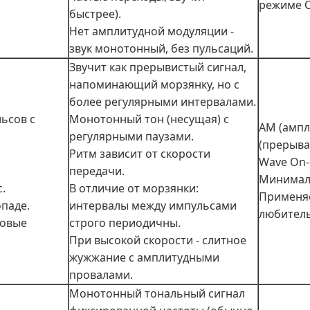
режиме Ol
быстрее).
Нет амплитудной модуляции -
звук монотонный, без пульсаций.
Звучит как прерывистый сигнал,
напоминающий морзянку, но с
более регулярными интервалами.
ьсов с
Монотонный тон (несущая) с
AM (ампл
регулярными паузами.
(прерыван
Ритм зависит от скорости
Wave On‑O
передачи.
Минимал
.
В отличие от морзянки:
Применяе
паде.
интервалы между импульсами
любитель
ковые
строго периодичны.
При высокой скорости - слитное
жужжание с амплитудными
провалами.
Монотонный тональный сигнал