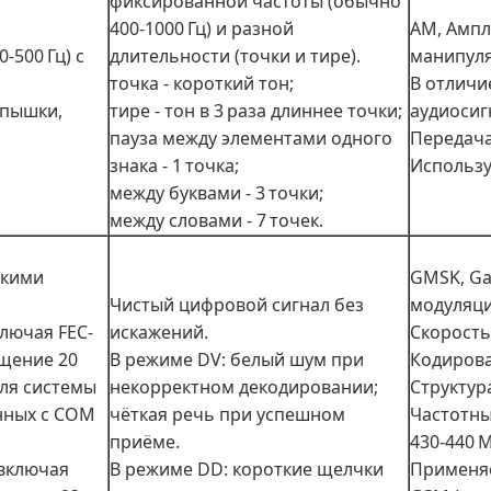
фиксированной частоты (обычно
400-1000 Гц) и разной
AM, Ампл
-500 Гц) с
длительности (точки и тире).
манипуля
точка - короткий тон;
В отличи
спышки,
тире - тон в 3 раза длиннее точки;
аудиосиг
пауза между элементами одного
Передача
знака - 1 точка;
Использу
между буквами - 3 точки;
между словами - 7 точек.
зкими
GMSK, Ga
Чистый цифровой сигнал без
модуляци
ключая FEC-
искажений.
Скорость 
щение 20
В режиме DV: белый шум при
Кодирова
для системы
некорректном декодировании;
Структура
анных с COM
чёткая речь при успешном
Частотны
приёме.
430-440 М
 включая
В режиме DD: короткие щелчки
Применяе