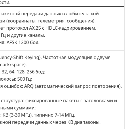
сти.
пакетной передачи данных в любительской
зи (координаты, телеметрия, сообщения).
ет протокол AX.25 с HDLC-кадрированием.
Гц и другие каналы.
я: AFSK 1200 бод.
uency-Shift Keying), Частотная модуляция с двумя
mark/space).
 32, 64, 128, 256 бод;
олосы: 500 Гц;
я ошибок: ARQ (автоматический запрос повторения),
 структура: фиксированные пакеты с заголовками и
ьными суммами;
 КВ (3-30 МГц), типично 7-14 МГц.
жной передачи данных через КВ диапазоны.