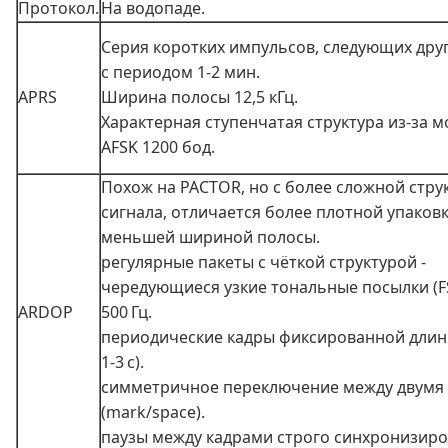
Протокол.
На водопаде.
Серия коротких импульсов, следующих друг
с периодом 1-2 мин.
APRS
Ширина полосы 12,5 кГц.
Характерная ступенчатая структура из-за 
AFSK 1200 бод.
Похож на PACTOR, но с более сложной стру
сигнала, отличается более плотной упаков
меньшей шириной полосы.
регулярные пакеты с чёткой структурой -
чередующиеся узкие тональные посылки (FS
ARDOP
500 Гц.
периодические кадры фиксированной длин
1-3 с).
симметричное переключение между двумя
(mark/space).
паузы между кадрами строго синхронизиро