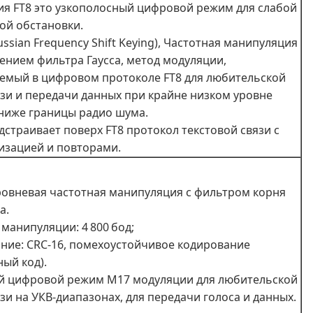
я FT8 это узкополосный цифровой режим для слабой
ой обстановки.
ssian Frequency Shift Keying), Частотная манипуляция
ением фильтра Гаусса, метод модуляции,
емый в цифровом протоколе FT8 для любительской
зи и передачи данных при крайне низком уровне
 ниже границы радио шума.
адстраивает поверх FT8 протокол текстовой связи с
зацией и повторами.
уровневая частотная манипуляция с фильтром корня
а.
 манипуляции: 4 800 бод;
ние: CRC-16, помехоустойчивое кодирование
ный код).
й цифровой режим M17 модуляции для любительской
зи на УКВ‑диапазонах, для передачи голоса и данных.