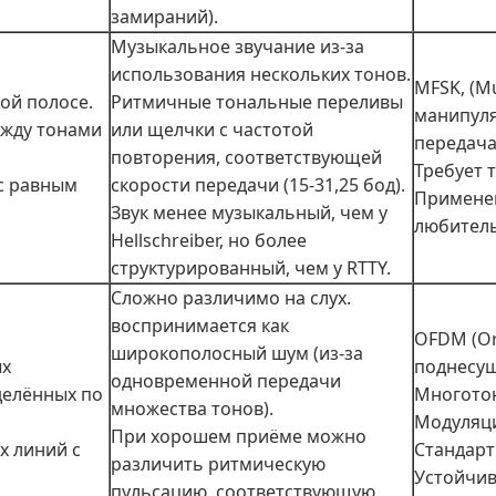
замираний).
Музыкальное звучание из-за
использования нескольких тонов.
MFSK, (Mu
ой полосе.
Ритмичные тональные переливы
манипуля
ежду тонами
или щелчки с частотой
передача
повторения, соответствующей
Требует 
 с равным
скорости передачи (15-31,25 бод).
Применен
Звук менее музыкальный, чем у
любитель
Hellschreiber, но более
структурированный, чем у RTTY.
Сложно различимо на слух.
воспринимается как
OFDM (Ort
широкополосный шум (из‑за
ых
поднесу
одновременной передачи
делённых по
Многотон
множества тонов).
Модуляци
При хорошем приёме можно
х линий с
Стандарт
различить ритмическую
Устойчив
пульсацию, соответствующую