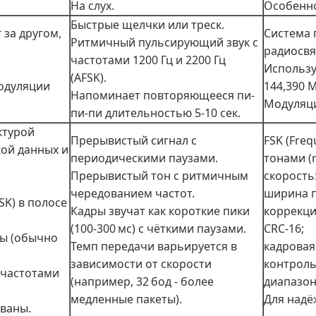
На слух.
Особенно
Быстрые щелчки или треск.
 за другом,
Система 
Ритмичный пульсирующий звук с
радиосвя
частотами 1200 Гц и 2200 Гц
Использу
(AFSK).
модуляции
144,390 М
Напоминает повторяющееся пи-
Модуляци
пи-пи длительностью 5-10 сек.
ктурой
Прерывистый сигнал с
FSK (Freq
кой данных и
периодическими паузами.
тонами (
Прерывистый тон с ритмичным
скорость:
чередованием частот.
ширина п
K) в полосе
Кадры звучат как короткие пики
коррекци
(100-300 мс) с чёткими паузами.
CRC-16;
ы (обычно
Темп передачи варьируется в
кадровая
зависимости от скорости
контрол
 частотами
(например, 32 бод - более
диапазон:
медленные пакеты).
Для надё
ваны.