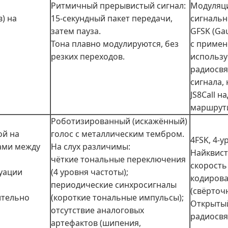
Ритмичный прерывистый сигнал:
Модуляци
) на
15‑секундный пакет передачи,
сигнальн
затем пауза.
GFSK (Gau
Тона плавно модулируются, без
с примен
резких переходов.
использу
радиосвя
сигнала,
JS8Call н
маршрути
Роботизированный (искажённый)
ой на
голос с металлическим тембром.
4FSK, 4‑
ами между
На слух различимы:
Найквист
чёткие тональные переключения
скорость
уации
(4 уровня частоты);
кодирова
периодические синхросигналы
(свёрточ
ительно
(короткие тональные импульсы);
Открыты
отсутствие аналоговых
радиосвя
артефактов (шипения,