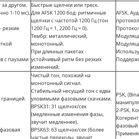
 за другом.
Быстрые щелчки или треск.
но 1-10 мс),
Для AFSK 1200 бод: ритмичные
AFSK, Ау
щелчки с частотой 1200 Гц (тон
протокол
- резкие
1200 Гц = 1, 2200 Гц = 0).
Протокол
Тембр: металлический,
Модуляция
ёткой
монотонный.
Модуляци
При длинных пакетах -
Использу
в с паузами
устойчивый ритм без резких
Поддержи
изменений.
Чистый тон, похожий на
монотонный сигнал.
Стабильный несущий тон с едва
PSK, (Bin
 границей.
уловимыми фазовыми скачками.
манипуля
BPSK31: 31 щелчок/сек
2-PSK, К
(медленные изменения фазы,
Когерент
звучит медленнее).
фазовый 
 фазовая
BPSK63: 63 щелчок/сек (более
Применяе
частые переходы, звучит