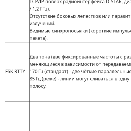
TCP/IP поверх радиоинтерфейса D-STAR, ди
/ 1,2 ГГц).
Отсутствие боковых лепестков или парази
излучений.
Видимые синхропосылки (короткие импуль
пакета).
Два тона (две фиксированные частоты с ра
меняющиеся в зависимости от передаваем
FSK RTTY
170 Гц (стандарт) - две чёткие параллельны
85 Гц (реже) - линии могут сливаться в одн
полосу.