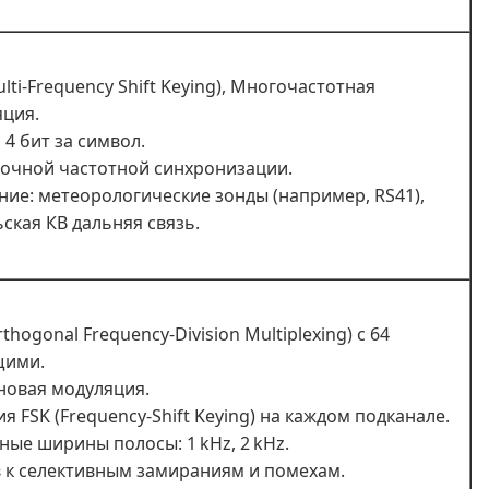
lti-Frequency Shift Keying), Многочастотная
ция.
 4 бит за символ.
точной частотной синхронизации.
ие: метеорологические зонды (например, RS41),
ская КВ дальняя связь.
hogonal Frequency-Division Multiplexing) с 64
щими.
овая модуляция.
я FSK (Frequency-Shift Keying) на каждом подканале.
ные ширины полосы: 1 kHz, 2 kHz.
 к селективным замираниям и помехам.