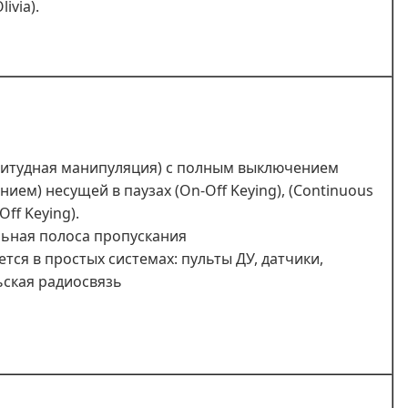
ivia).
итудная манипуляция) с полным выключением
ием) несущей в паузах (On‑Off Keying), (Continuous
ff Keying).
ьная полоса пропускания
тся в простых системах: пульты ДУ, датчики,
ская радиосвязь