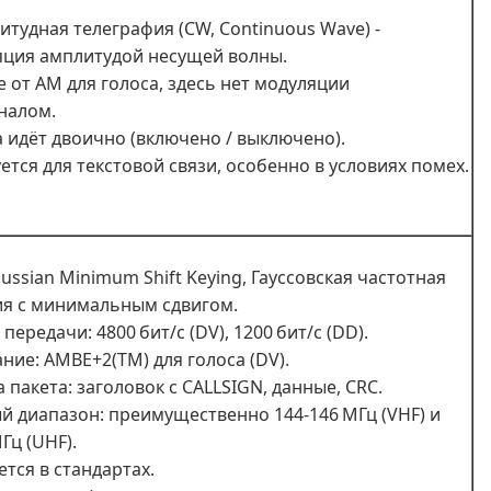
итудная телеграфия (CW, Continuous Wave) -
ция амплитудой несущей волны.
е от AM для голоса, здесь нет модуляции
налом.
 идёт двоично (включено / выключено).
ется для текстовой связи, особенно в условиях помех.
ussian Minimum Shift Keying, Гауссовская частотная
я с минимальным сдвигом.
передачи: 4800 бит/с (DV), 1200 бит/с (DD).
ние: AMBE+2(TM) для голоса (DV).
 пакета: заголовок с CALLSIGN, данные, CRC.
й диапазон: преимущественно 144-146 МГц (VHF) и
Гц (UHF).
тся в стандартах.