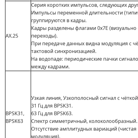
Серия коротких импульсов, следующих друг
Импульсы переменной длительности (типич
группируются в кадры.
Кадры разделены флагами 0x7E (визуально 
AX.25
переходы).
При передаче данных видна модуляция с ч
тактовой синхронизацией.
На водопаде: периодические пачки сигнало
между кадрами.
Узкая линия, Узкополосный сигнал с чёткой
31 Гц для BPSK31.
BPSK31,
63 Гц для BPSK63.
BPSK63
Спектр симметричный, колоколообразный.
Отсутствие амплитудных вариаций (чистая
модуляция).